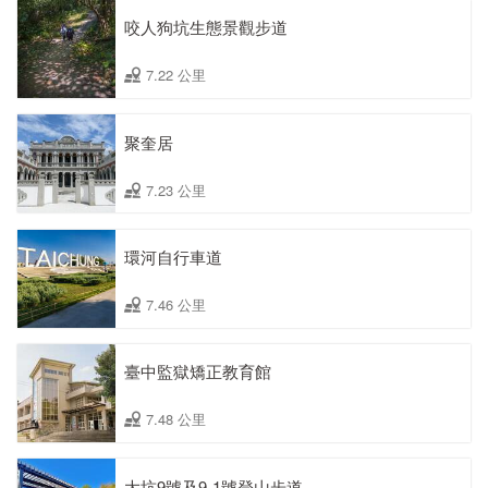
咬人狗坑生態景觀步道
7.22 公里
聚奎居
7.23 公里
環河自行車道
7.46 公里
臺中監獄矯正教育館
7.48 公里
大坑9號及9-1號登山步道