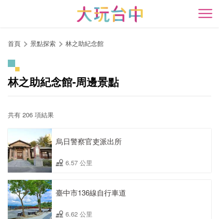
跳
到
開
主
要
首頁
景點探索
林之助紀念館
內
容
區
林之助紀念館-周邊景點
塊
共有 206 項結果
烏日警察官吏派出所
6.57 公里
臺中市136線自行車道
6.62 公里