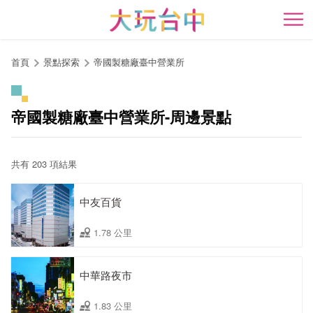
跳
到
開
主
要
首頁
景點探索
帝國製糖廠臺中營業所
內
容
區
帝國製糖廠臺中營業所-周邊景點
塊
共有 203 項結果
中友百貨
1.78 公里
中華路夜市
1.83 公里