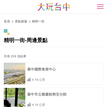
跳
到
開
主
要
首頁
景點探索
精明一街
內
容
區
精明一街-周邊景點
塊
共有 216 項結果
臺中國際會展中心
4.19 公里
臺中市立圖書館興安分館
4.19 公里