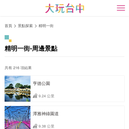
跳
到
開
主
要
首頁
景點探索
精明一街
內
容
區
精明一街-周邊景點
塊
共有 216 項結果
亨德公園
9.24 公里
潭雅神綠園道
9.38 公里