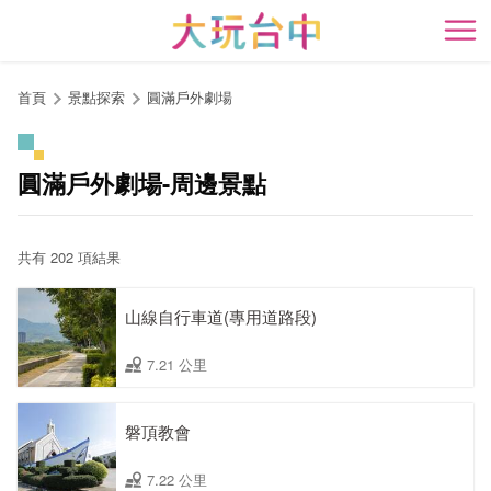
跳
到
開
主
要
首頁
景點探索
圓滿戶外劇場
內
容
區
圓滿戶外劇場-周邊景點
塊
共有 202 項結果
山線自行車道(專用道路段)
7.21 公里
磐頂教會
7.22 公里