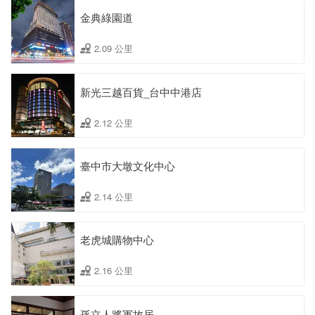
金典綠園道
2.09 公里
新光三越百貨_台中中港店
2.12 公里
臺中市大墩文化中心
2.14 公里
老虎城購物中心
2.16 公里
孫立人將軍故居