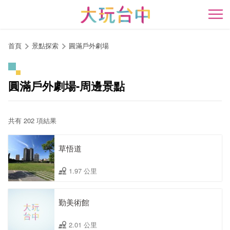
跳
到
開
主
要
首頁
景點探索
圓滿戶外劇場
內
容
區
圓滿戶外劇場-周邊景點
塊
共有 202 項結果
草悟道
1.97 公里
勤美術館
2.01 公里