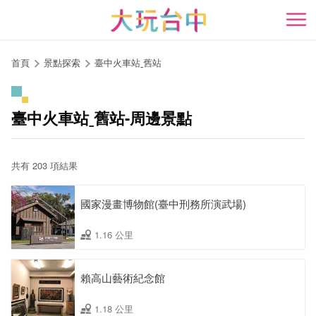
跳
到
開
主
要
首頁
景點探索
臺中火車站ˍ舊站
內
容
區
臺中火車站ˍ舊站-周邊景點
塊
共有 203 項結果
國家漫畫博物館(臺中刑務所演武場)
1.16 公里
賴高山藝術紀念館
1.18 公里