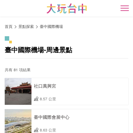
跳
到
開
主
要
首頁
景點探索
臺中國際機場
內
容
區
臺中國際機場-周邊景點
塊
共有 81 項結果
社口萬興宮
8.57 公里
臺中國際會展中心
8.63 公里