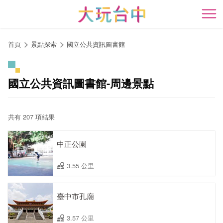
跳
到
開
主
要
首頁
景點探索
國立公共資訊圖書館
內
容
區
國立公共資訊圖書館-周邊景點
塊
共有 207 項結果
中正公園
3.55 公里
臺中市孔廟
3.57 公里