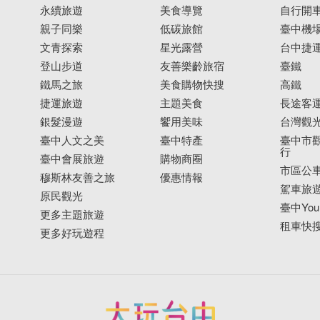
永續旅遊
美食導覽
自行開
親子同樂
低碳旅館
臺中機
文青探索
星光露營
台中捷
登山步道
友善樂齡旅宿
臺鐵
鐵馬之旅
美食購物快搜
高鐵
捷運旅遊
主題美食
長途客
銀髮漫遊
饗用美味
台灣觀
臺中人文之美
臺中特產
臺中市觀
行
臺中會展旅遊
購物商圈
市區公
穆斯林友善之旅
優惠情報
駕車旅
原民觀光
臺中YouB
更多主題旅遊
租車快
更多好玩遊程