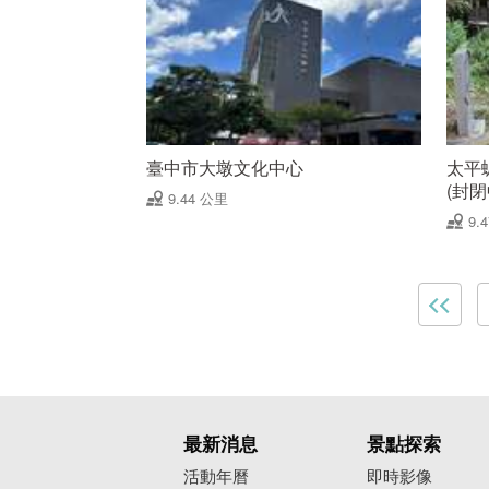
臺中市大墩文化中心
太平
(封閉
9.44 公里
9.
最新消息
景點探索
活動年曆
即時影像