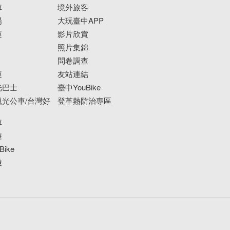
車
境外旅客
場
大玩臺中APP
運
影片欣賞
照片集錦
問卷調查
運
友站連結
光巴士
臺中YouBike
光公車/台灣好
登革熱防治專區
車
遊
ike
搜