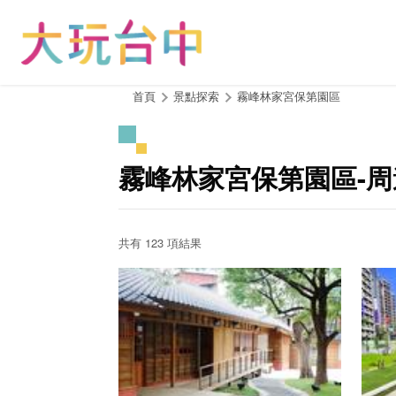
跳
到
主
要
內
:::
首頁
景點探索
霧峰林家宮保第園區
容
區
塊
霧峰林家宮保第園區-
共有 123 項結果