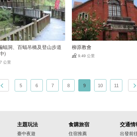
蝙蝠洞、百蝠吊橋及登山步道
柳原教會
中)
9.49 公里
47 公里
5
6
7
8
9
10
11
主題玩法
食購旅宿
交通情
臺中夜遊
住宿推薦
出發前