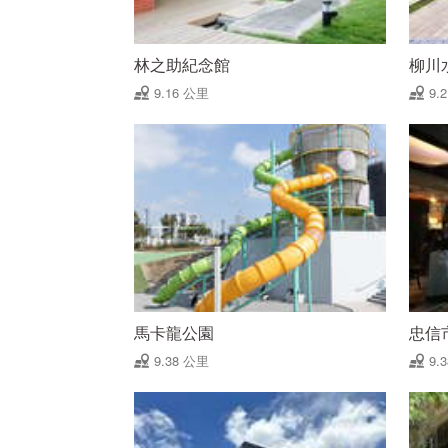
林之助紀念館
柳川
9.16 公里
9.
馬卡龍公園
忠信
9.38 公里
9.