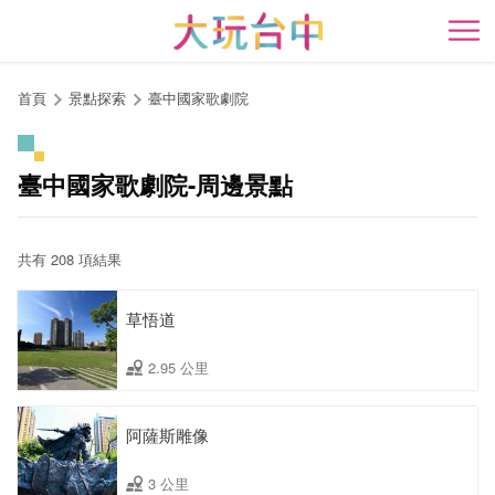
跳
到
開
主
要
首頁
景點探索
臺中國家歌劇院
內
容
區
臺中國家歌劇院-周邊景點
塊
共有 208 項結果
草悟道
2.95 公里
阿薩斯雕像
3 公里