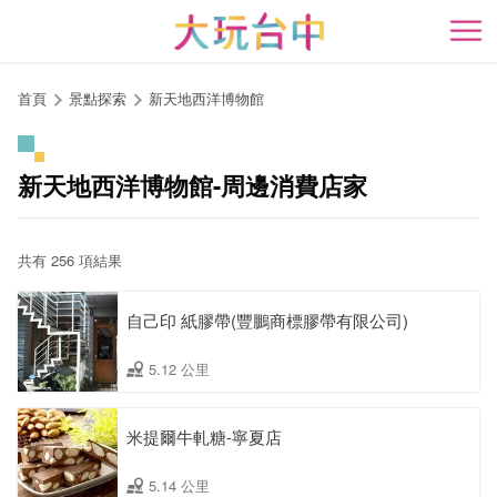
跳
到
開
主
要
首頁
景點探索
新天地西洋博物館
內
容
區
新天地西洋博物館-周邊消費店家
塊
共有 256 項結果
自己印 紙膠帶(豐鵬商標膠帶有限公司)
5.12 公里
米提爾牛軋糖-寧夏店
5.14 公里