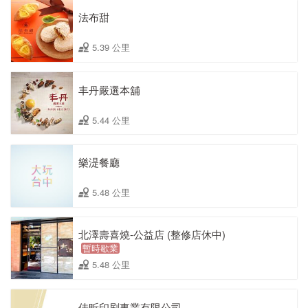
法布甜
5.39 公里
丰丹嚴選本舖
5.44 公里
樂湜餐廳
5.48 公里
北澤壽喜燒-公益店 (整修店休中)
暫時歇業
5.48 公里
佳昕印刷事業有限公司