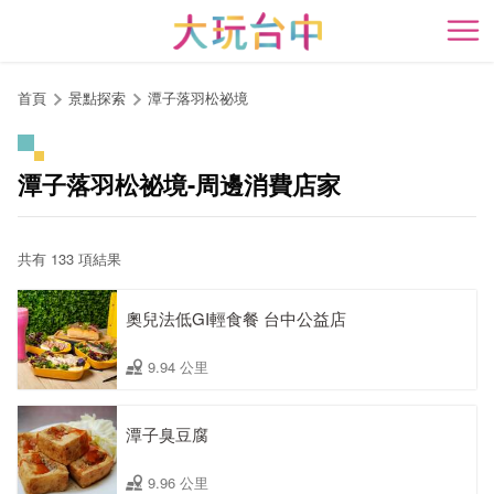
跳
到
開
主
要
首頁
景點探索
潭子落羽松祕境
內
容
區
潭子落羽松祕境-周邊消費店家
塊
共有 133 項結果
奧兒法低GI輕食餐 台中公益店
9.94 公里
潭子臭豆腐
9.96 公里