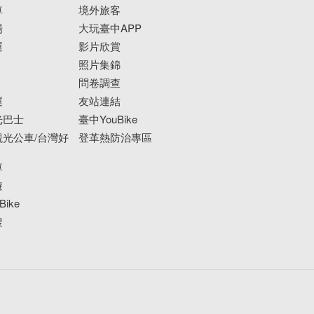
車
境外旅客
場
大玩臺中APP
運
影片欣賞
照片集錦
問卷調查
運
友站連結
光巴士
臺中YouBike
光公車/台灣好
登革熱防治專區
車
遊
ike
搜