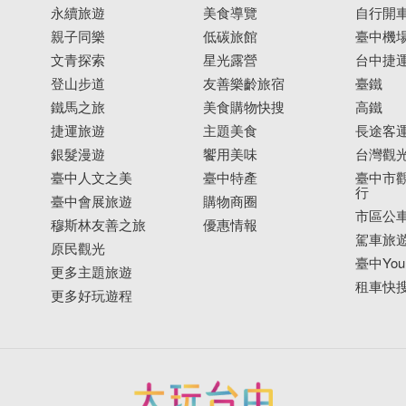
永續旅遊
美食導覽
自行開
親子同樂
低碳旅館
臺中機
文青探索
星光露營
台中捷
登山步道
友善樂齡旅宿
臺鐵
鐵馬之旅
美食購物快搜
高鐵
捷運旅遊
主題美食
長途客
銀髮漫遊
饗用美味
台灣觀
臺中人文之美
臺中特產
臺中市觀
行
臺中會展旅遊
購物商圈
市區公
穆斯林友善之旅
優惠情報
駕車旅
原民觀光
臺中YouB
更多主題旅遊
租車快
更多好玩遊程