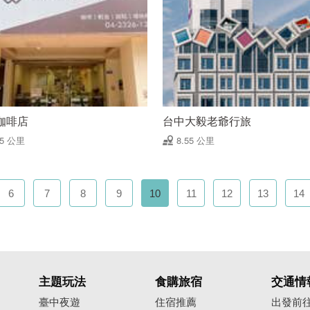
咖啡店
台中大毅老爺行旅
55 公里
8.55 公里
6
7
8
9
10
11
12
13
14
主題玩法
食購旅宿
交通情
臺中夜遊
住宿推薦
出發前