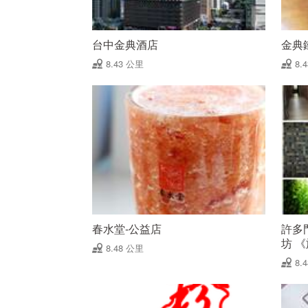
台中金典酒店
金典
8.43 公里
8.
春水堂-公益店
許多
坊 
8.48 公里
8.