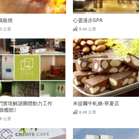
鐵板燒
心靈漫步SPA
43 公里
8.44 公里
門實境解謎團體動力工作
米提爾牛軋糖-寧夏店
《旗艦館》
8.49 公里
48 公里