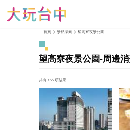
跳
到
主
要
內
:::
首頁
景點探索
望高寮夜景公園
容
區
塊
望高寮夜景公園-周邊
共有 165 項結果