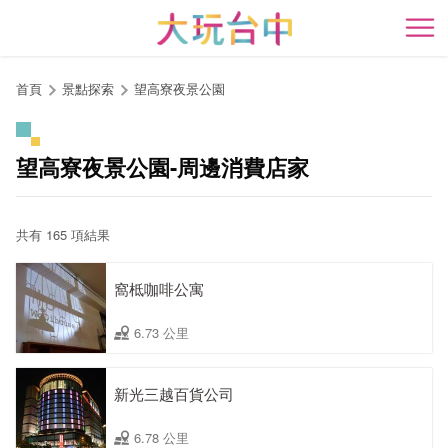
跳
到
開
主
要
首頁
景點探索
望高寮夜景公園
內
容
區
望高寮夜景公園-周邊消費店家
塊
共有 165 項結果
窩柢咖啡公寓
6.73 公里
新光三越百貨公司
6.78 公里