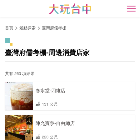
跳
到
開
主
要
首頁
景點探索
臺灣府儒考棚
內
容
區
臺灣府儒考棚-周邊消費店家
塊
共有 263 項結果
春水堂-四維店
131 公尺
陳允寶泉-自由總店
223 公尺