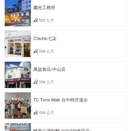
繼光工務所
523 公尺
Chichic七柒
539 公尺
萬益食品-中山店
558 公尺
TC Time Walk 台中時空漫步
559 公尺
釀善三津制麵 台中249老宅店