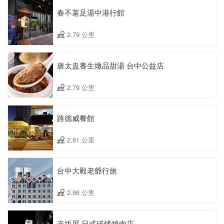
春不荖足湯中港行館
2.79 公里
唐太盅養生燉品甜湯 台中公益店
2.79 公里
路德威餐館
2.81 公里
台中大毅老爺行旅
2.86 公里
赤坂屋 日式碳烤燒肉店