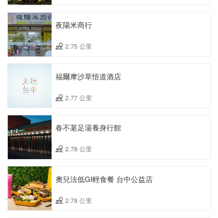
夜陽米商行
2.75 公里
福爾摩沙草悟道酒店
2.77 公里
春不荖足湯養身行館
2.78 公里
奧兒法低GI輕食餐 台中公益店
2.78 公里