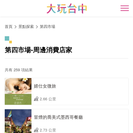
跳
到
開
主
要
首頁
景點探索
第四市場
內
容
區
第四市場-周邊消費店家
塊
共有 259 項結果
婧仕女微旅
2.66 公里
冒煙的喬美式墨西哥餐廳
2.73 公里