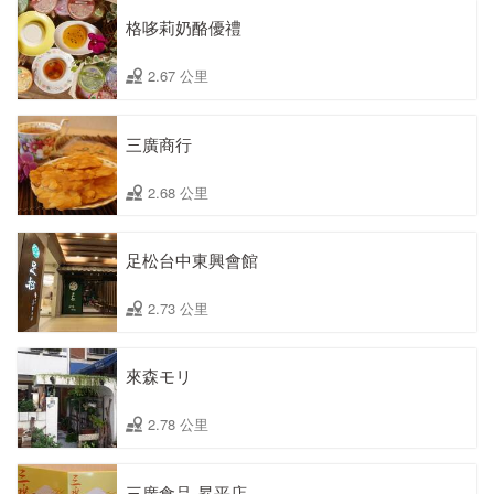
格哆莉奶酪優禮
2.67 公里
三廣商行
2.68 公里
足松台中東興會館
2.73 公里
來森モリ
2.78 公里
三廣食品-昇平店