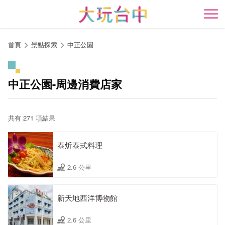
跳
到
開
主
要
首頁
景點探索
中正公園
內
容
區
中正公園-周邊消費店家
塊
共有 271 項結果
泰炘泰式料理
2.6 公里
新天地西洋博物館
2.6 公里