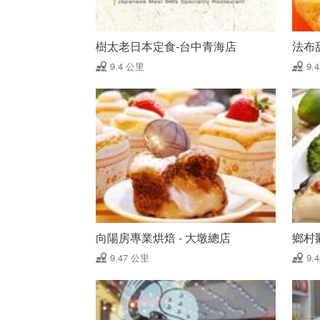
樹太老日本定食-台中青海店
法布
9.4 公里
9.
向陽房專業烘焙 - 大墩總店
鄉村
9.47 公里
9.