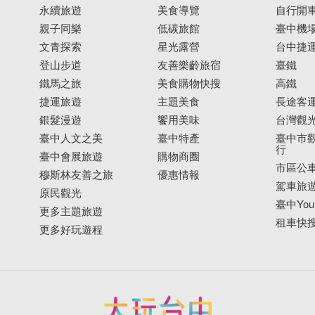
永續旅遊
美食導覽
自行開
親子同樂
低碳旅館
臺中機
文青探索
星光露營
台中捷
登山步道
友善樂齡旅宿
臺鐵
鐵馬之旅
美食購物快搜
高鐵
捷運旅遊
主題美食
長途客
銀髮漫遊
饗用美味
台灣觀
臺中人文之美
臺中特產
臺中市觀
行
臺中會展旅遊
購物商圈
市區公
穆斯林友善之旅
優惠情報
駕車旅
原民觀光
臺中YouB
更多主題旅遊
租車快
更多好玩遊程