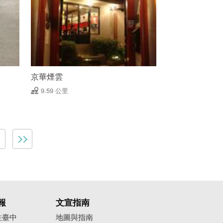
京華煙雲
9.59 公里
報
文宣指南
往臺中
地圖與指南