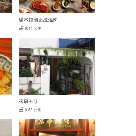
醴本韓國正統燒肉
9.44 公里
來森モリ
9.53 公里