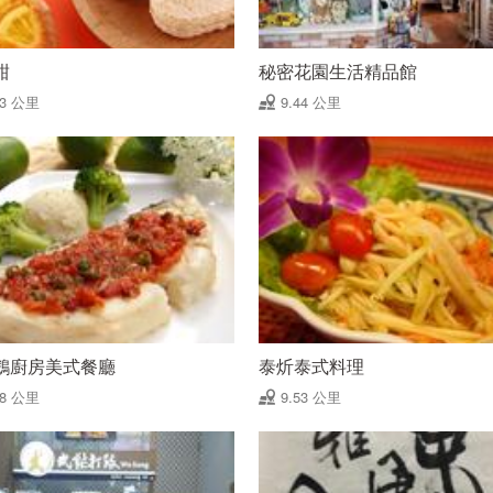
甜
秘密花園生活精品館
43 公里
9.44 公里
鵝廚房美式餐廳
泰炘泰式料理
48 公里
9.53 公里