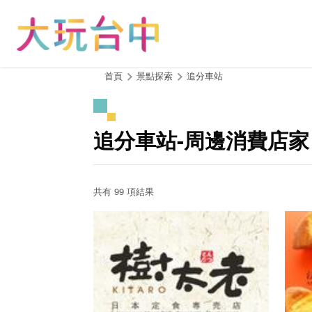
跳
到
主
要
內
:::
首頁
景點探索
追分車站
容
區
塊
追分車站-周邊消費店家
共有 99 項結果