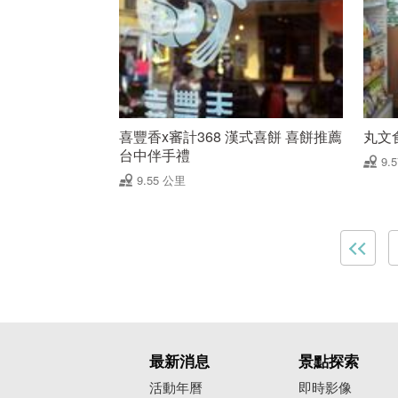
喜豐香x審計368 漢式喜餅 喜餅推薦
丸文
台中伴手禮
9.
9.55 公里
最新消息
景點探索
活動年曆
即時影像