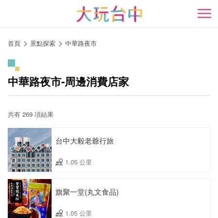
跳
到
開
主
要
首頁
景點探索
中華路夜市
內
容
區
中華路夜市-周邊消費店家
塊
共有 269 項結果
台中大毅老爺行旅
1.05 公里
旗聚一堂(丸文食品)
1.05 公里