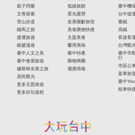
親子同樂
低碳旅館
臺中機
文青探索
星光露營
台中捷
登山步道
友善樂齡旅宿
臺鐵
鐵馬之旅
美食購物快搜
高鐵
捷運旅遊
主題美食
長途客
銀髮漫遊
饗用美味
台灣觀
臺中人文之美
臺中特產
臺中市觀
行
臺中會展旅遊
購物商圈
市區公
穆斯林友善之旅
優惠情報
駕車旅
原民觀光
臺中YouB
更多主題旅遊
租車快
更多好玩遊程