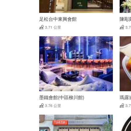
足松台中東興會館
陳彫
3.71 公里
3.
墨鐵會館(中區柳川館)
瑪露
3.76 公里
3.