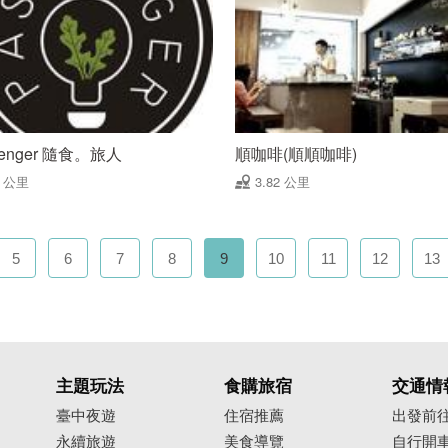
senger 隨食。旅人
順咖啡(順順咖啡)
8 公里
3.82 公里
5
6
7
8
9
10
11
12
13
主題玩法
食購旅宿
交通情
臺中夜遊
住宿推薦
出發前
永續旅遊
美食導覽
自行開