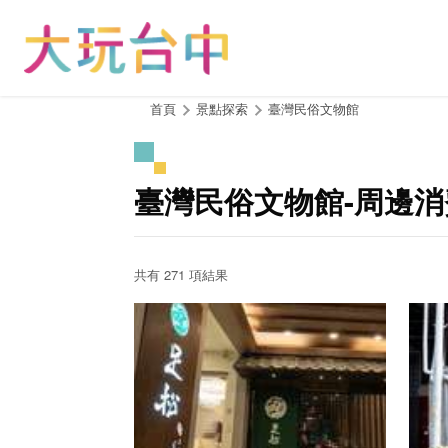
跳
到
主
要
內
:::
首頁
景點探索
臺灣民俗文物館
容
區
塊
臺灣民俗文物館-周邊
共有 271 項結果