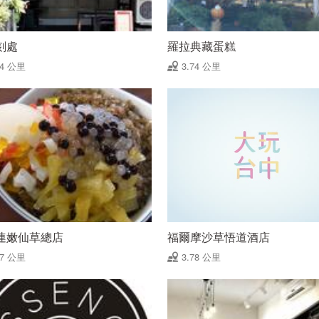
刻處
羅拉典藏蛋糕
74 公里
3.74 公里
連嫩仙草總店
福爾摩沙草悟道酒店
77 公里
3.78 公里