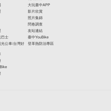
場
大玩臺中APP
運
影片欣賞
照片集錦
問卷調查
運
友站連結
光巴士
臺中YouBike
光公車/台灣好
登革熱防治專區
車
遊
ike
搜