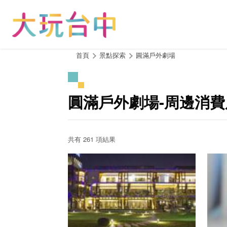
跳
到
主
要
內
:::
首頁
景點探索
圓滿戶外劇場
容
區
塊
圓滿戶外劇場-周邊消費
共有 261 項結果