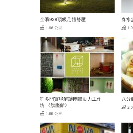
金礦928頂級足體舒壓
春水
1.96 公里
1.
許多門實境解謎團體動力工作
八分
坊 《旗艦館》
2.
1.99 公里