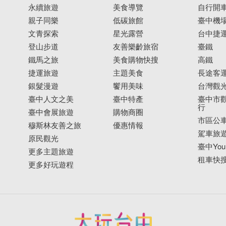
永續旅遊
美食導覽
自行開
親子同樂
低碳旅館
臺中機
文青探索
星光露營
台中捷
登山步道
友善樂齡旅宿
臺鐵
鐵馬之旅
美食購物快搜
高鐵
捷運旅遊
主題美食
長途客
銀髮漫遊
饗用美味
台灣觀
臺中人文之美
臺中特產
臺中市觀
行
臺中會展旅遊
購物商圈
市區公
穆斯林友善之旅
優惠情報
駕車旅
原民觀光
臺中YouB
更多主題旅遊
租車快
更多好玩遊程