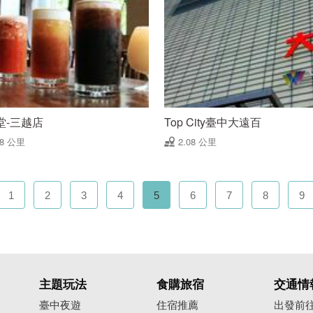
堂-三越店
Top City臺中大遠百
08 公里
2.08 公里
1
2
3
4
5
6
7
8
9
主題玩法
食購旅宿
交通情
臺中夜遊
住宿推薦
出發前