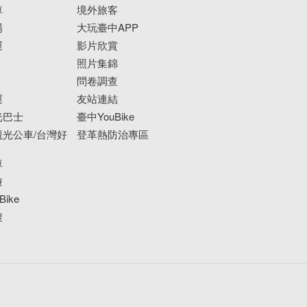
車
境外旅客
場
大玩臺中APP
運
影片欣賞
照片集錦
問卷調查
運
友站連結
光巴士
臺中YouBike
光公車/台灣好
登革熱防治專區
車
遊
ike
搜