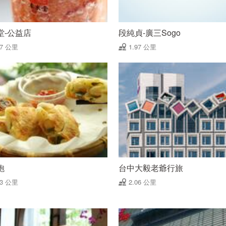
堂-公益店
段純貞-廣三Sogo
97 公里
1.97 公里
飽
台中大毅老爺行旅
03 公里
2.06 公里