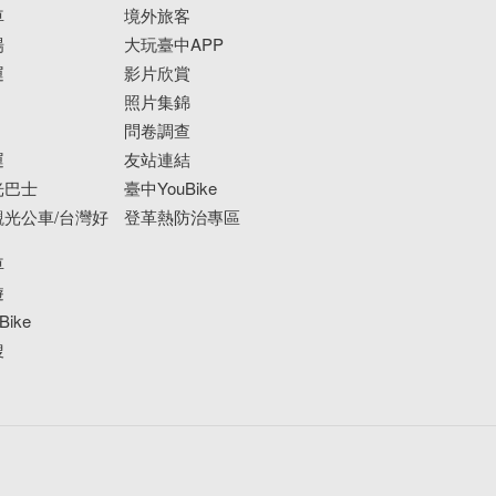
車
境外旅客
場
大玩臺中APP
運
影片欣賞
照片集錦
問卷調查
運
友站連結
光巴士
臺中YouBike
光公車/台灣好
登革熱防治專區
車
遊
ike
搜