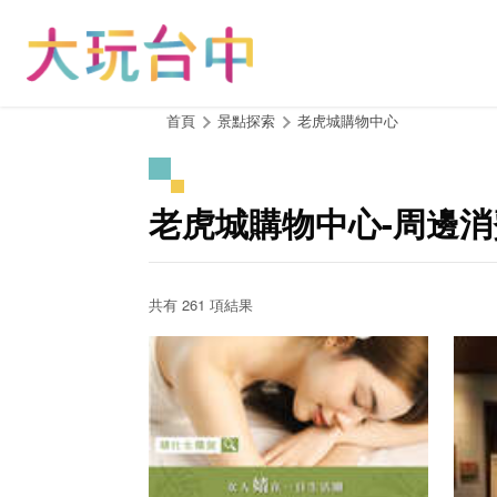
跳
到
主
要
內
:::
首頁
景點探索
老虎城購物中心
容
區
塊
老虎城購物中心-周邊
共有 261 項結果