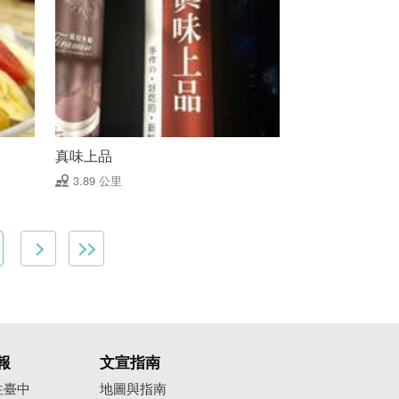
真味上品
3.89 公里
報
文宣指南
往臺中
地圖與指南