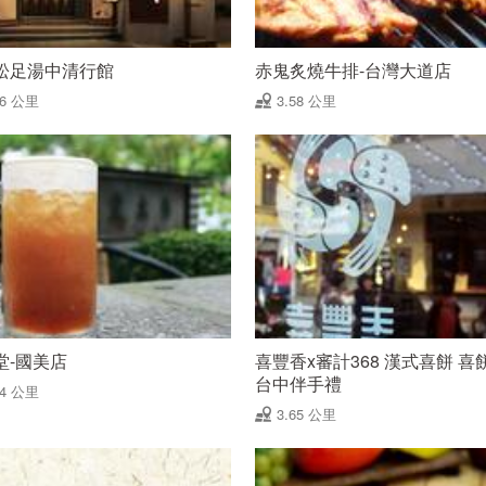
松足湯中清行館
赤鬼炙燒牛排-台灣大道店
56 公里
3.58 公里
堂-國美店
喜豐香x審計368 漢式喜餅 喜
台中伴手禮
64 公里
3.65 公里