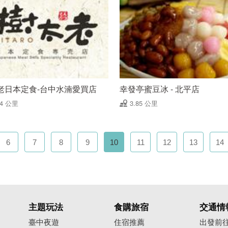
老日本定食-台中水湳愛買店
幸發亭蜜豆冰 - 北平店
84 公里
3.85 公里
6
7
8
9
10
11
12
13
14
主題玩法
食購旅宿
交通情
臺中夜遊
住宿推薦
出發前