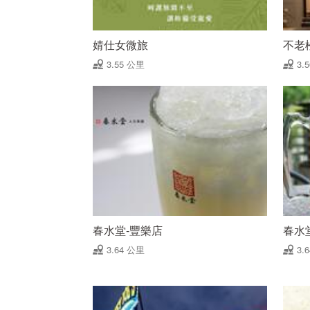
婧仕女微旅
不老
3.55 公里
3.
春水堂-豐樂店
春水
3.64 公里
3.