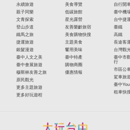
永續旅遊
美食導覽
自行開
親子同樂
低碳旅館
臺中機
文青探索
星光露營
台中捷
登山步道
友善樂齡旅宿
臺鐵
鐵馬之旅
美食購物快搜
高鐵
捷運旅遊
主題美食
長途客
銀髮漫遊
饗用美味
台灣觀
臺中人文之美
臺中特產
臺中市觀
行
臺中會展旅遊
購物商圈
市區公
穆斯林友善之旅
優惠情報
駕車旅
原民觀光
臺中YouB
更多主題旅遊
租車快
更多好玩遊程