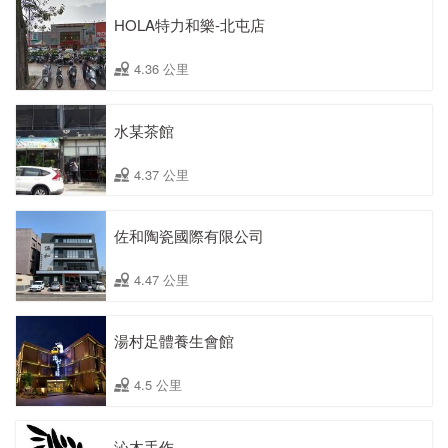
HOLA特力和樂-北屯店
4.36 公里
水某茶館
4.37 公里
佐和陶瓷國際有限公司
4.47 公里
湯村足體養生會館
4.5 公里
沁木手作