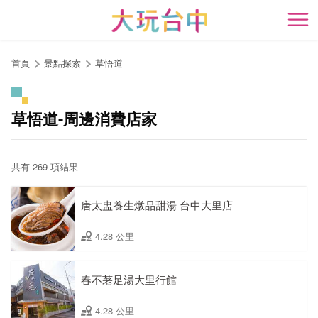
跳
到
開
主
要
首頁
景點探索
草悟道
內
容
區
草悟道-周邊消費店家
塊
共有 269 項結果
唐太盅養生燉品甜湯 台中大里店
4.28 公里
春不荖足湯大里行館
4.28 公里