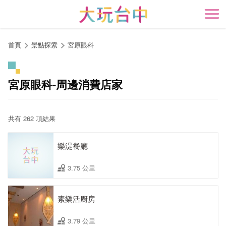
跳
到
開
主
要
首頁
景點探索
宮原眼科
內
容
區
宮原眼科-周邊消費店家
塊
共有 262 項結果
樂湜餐廳
3.75 公里
素樂活廚房
3.79 公里