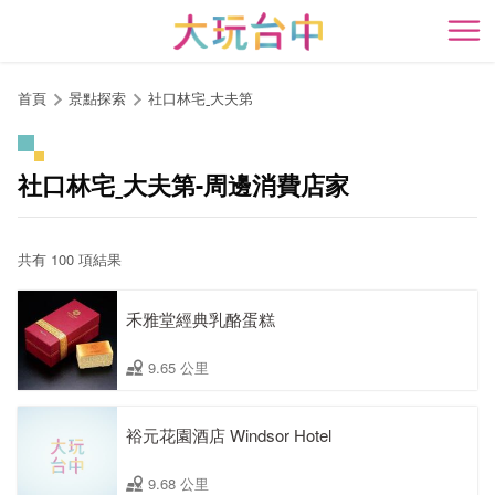
跳
到
開
主
要
首頁
景點探索
社口林宅ˍ大夫第
內
容
區
社口林宅ˍ大夫第-周邊消費店家
塊
共有 100 項結果
禾雅堂經典乳酪蛋糕
9.65 公里
裕元花園酒店 Windsor Hotel
9.68 公里