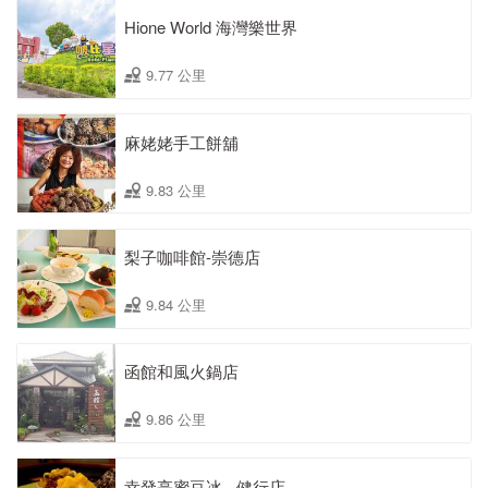
Hione World 海灣樂世界
9.77 公里
麻姥姥手工餅舖
9.83 公里
梨子咖啡館-崇德店
9.84 公里
函館和風火鍋店
9.86 公里
幸發亭蜜豆冰 - 健行店