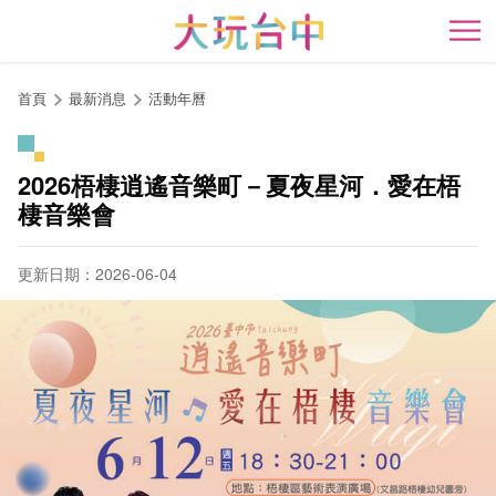
跳
到
開
主
要
首頁
最新消息
活動年曆
內
容
區
2026梧棲逍遙音樂町－夏夜星河．愛在梧
塊
棲音樂會
更新日期：2026-06-04