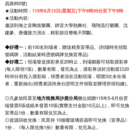
昌路850號)
★活動時間：
115年6月12日(星期五)下午6時30分至下午9時
★活動內容:
邀請到海之音陶笛樂團、靜宜大學熱舞社、飛翔流行樂團、沈
建豪、唐儷接力演出，精彩節目整晩不間斷。
◆好禮一：
前100名到場者，贈送精美宣導品。(到場時先領取
號碼牌，活動結束時憑號碼牌兌換宣導品)
◆好禮二：
現場發送摸彩券至20時止，到場鄉親可領取摸彩券
(每人限領1張)，數量有限，發完為止，摸彩券須於活動當日20
時30分前投入摸彩箱，得獎者須在活動現場，唱號3次未在場
者，重新抽出(得獎者請持身分證明文件領取並辦理所得扣繳)。
◎凡參加民眾至
地方稅務局沙鹿分局
攤位捐贈115年5-6月份雲
端發票5張或紙本發票10張(實際支付金額10元以上)，即可兌換
宣導品1份，數量有限兌完為止。
◎資源回收兌換：民眾持 10個廢玻璃容器即可兌換《宣導品》
1份，《每人限兌換1份》數量有限，兌完為止。