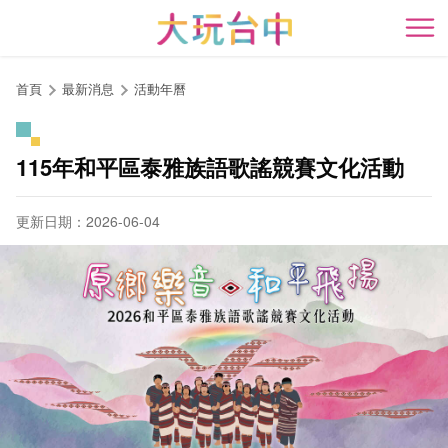
跳
到
開
主
要
首頁
最新消息
活動年曆
內
容
區
115年和平區泰雅族語歌謠競賽文化活動
塊
更新日期：2026-06-04