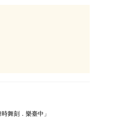
舞時舞刻．樂臺中」