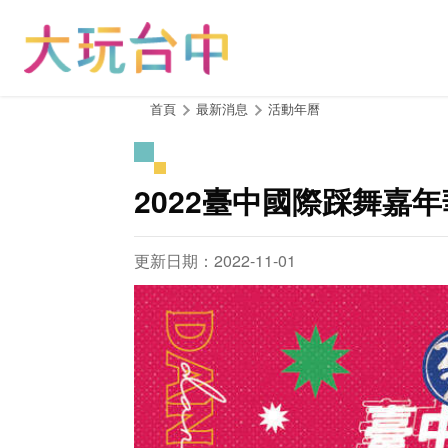
跳
到
主
要
內
:::
首頁
最新消息
活動年曆
容
區
塊
2022臺中國際踩舞嘉年
更新日期：2022-11-01