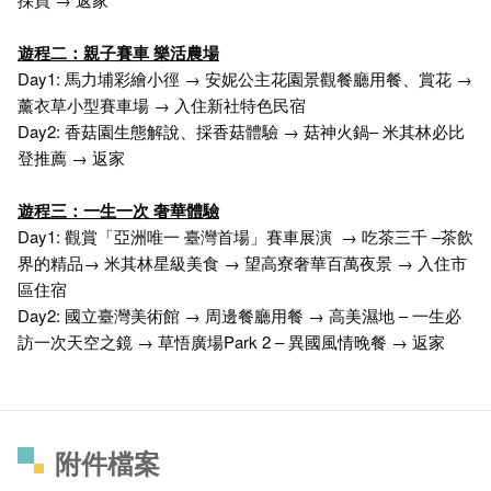
遊程二：親子賽車 樂活農場
Day1: 馬力埔彩繪小徑 → 安妮公主花園景觀餐廳用餐、賞花 →
薰衣草小型賽車場 → 入住新社特色民宿
Day2: 香菇園生態解說、採香菇體驗 → 菇神火鍋– 米其林必比
登推薦 → 返家
遊程三：一生一次 奢華體驗
Day1: 觀賞「亞洲唯一 臺灣首場」賽車展演 → 吃茶三千 –茶飲
界的精品→ 米其林星級美食 → 望高寮奢華百萬夜景 → 入住市
區住宿
Day2: 國立臺灣美術館 → 周邊餐廳用餐 → 高美濕地 – 一生必
訪一次天空之鏡 → 草悟廣場Park 2 – 異國風情晚餐 → 返家
附件檔案