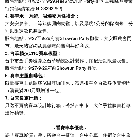
販售地點：①9/27至9/29府前Showrun Party攤位 ②霧峰區農會
行銷部(請電洽04-23393252)
4. 賽車米、肉鬆、岩燒豬肉條禮盒：
大安安泉米、上等豬後腿肉肉鬆，以及厚度1公分的豬肉條，分
別以限定款包裝販售。
販售地點：9/27至9/29府前Showrun Party攤位；大安區農會門
市、飛天豬官網及農創電商普利共好商城。
5. 台華精技CNC賽車模型：
台中市金手獎獲獎之台華精技設計製作，搭配活動限量販售。
販售地點：9/27-9/29府前Showrun Party攤位。
6. 賽車主題咖啡包：
限量賽車主題歐客佬掛耳咖啡包，憑票根至全台歐客佬實體門
市消費滿200元即贈送一包。
7. 百夫長旅行箱：
只送不賣的賽車設計旅行箱，將於台中市十大伴手禮臉書粉專
進行抽獎。
~看賽車享優惠~
憑「賽車展演」票，搭乘台中捷運、台中公車、住宿於台中旅