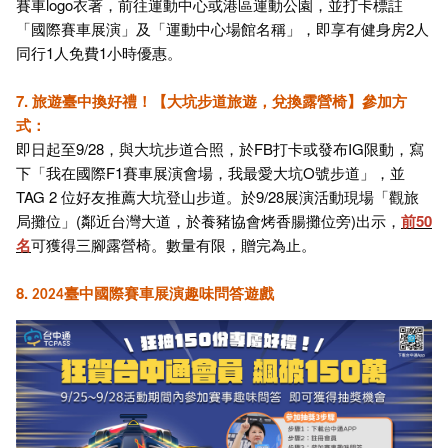
賽車logo衣著，前往運動中心或港區運動公園，並打卡標註
「國際賽車展演」及「運動中心場館名稱」，即享有健身房2人
同行1人免費1小時優惠。
7. 旅遊臺中換好禮！【大坑步道旅遊，兌換露營椅】參加方
式：
即日起至9/28，與大坑步道合照，於FB打卡或發布IG限動，寫
下「我在國際F1賽車展演會場，我最愛大坑O號步道」，並
TAG 2 位好友推薦大坑登山步道。於9/28展演活動現場「觀旅
局攤位」(鄰近台灣大道，於養豬協會烤香腸攤位旁)出示，
前50
名
可獲得三腳露營椅。數量有限，贈完為止。
8.
2024臺中國際賽車展演趣味問答遊戲