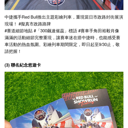
中捷攜手Red Bull推出主題彩繪列車，重現當日市政路封街展演
現場！ #擬真市政路路牌
#賽道細節地貼 #「300飆速催蕊」標語 #賽車手角田裕毅肖像
滿滿的活動細節完整重現，讓賽車迷在搭中捷時，也能感受賽
車活動的熱血氛圍。彩繪列車期間限定，即日起至9/30止，敬
請把握！
(3) 聯名紀念悠遊卡