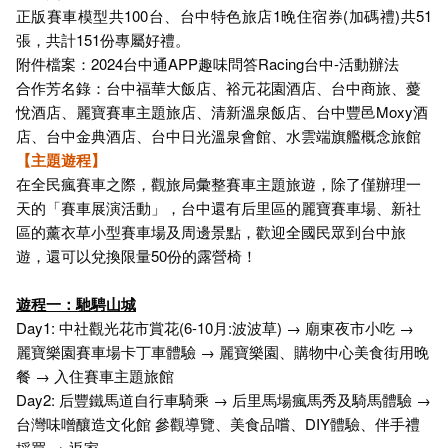
正版賽車模型共100台、台中特色旅店1晚住宿券(加碼禮)共51
張，共計151份專屬好禮。
附件檔案：
2024台中通APP趣味問答Racing台中-活動辦法
合作芳名錄：台中福華大飯店、裕元花園酒店、台中商旅、薆
悅酒店、麗寶賽車主題旅店、清新溫泉飯店、台中豐邑Moxy酒
店、台中金典酒店、台中日光溫泉會館、水雲端旗艦概念旅館
【主題遊程】
在全民瘋賽車之際，觀旅局彙整賽車主題旅遊，除了僅辦理一
天的「賽車展演活動」，台中還有后里區的麗寶賽車場、新社
區的薰衣草小型賽車場及周邊景點，歡迎全國民眾到台中旅
遊，還可以兌換限量50份的露營椅！
遊程一：馳騁山城
Day1: 中社觀光花市賞花(6-10月:波波草) → 廟東夜市小吃 →
麗寶樂園賽車場卡丁車體驗 → 麗寶樂園、購物中心美食街用晚
餐 → 入住賽車主題旅館
Day2: 后豐鐵馬道自行車騎乘 → 后里馬場瘋馬秀及騎馬體驗 →
台灣味噌釀造文化館 參觀導覽、美食品嚐、DIY體驗、伴手禮
採買 → 返家