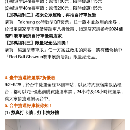
(1)暢遊型24hr賽車版：原價180元，限時優惠115元
(2)暢遊型48hr賽車版：原價280元，限時優惠185元
【加碼福利二】搭乘公眾運輸，再推自行車旅遊
購買「Taichung go時數型QR套票」任一版本並啟用的乘客，
於指定店家享有租借腳踏車八折優惠，指定店家請參考
2024國
際F1賽車展演自行車優惠店家
。
【加碼福利三】限量紀念品抽獎！
購買「暢遊型賽車版」任一方案並啟用的乘客，將有機會抽中
「Red Bull Showrun賽車展演活動」限量紀念品。
4. 臺中捷運旅遊票7折優惠
9/2~9/28，於台中捷運全線18個車站，以及特約旅宿業飯店櫃
台，都可以7折優惠價購買捷運車票，24小時及48小時旅遊票，
讓大家搭捷運暢玩台中。
5. 台中捷運好康報你知！
(1)
擬真打卡牆，打卡抽好禮