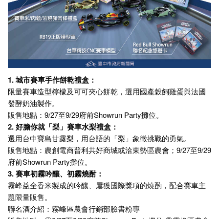
1. 城市賽車手作餅乾禮盒：
限量賽車造型檸檬及可可夾心餅乾，選用國產穀飼雞蛋與法國
發酵奶油製作。
販售地點：9/27至9/29府前Showrun Party攤位。
2. 好膽你就「梨」賽車水梨禮盒：
選用台中寶島甘露梨，用台語的「梨」象徵挑戰的勇氣。
販售地點：農創電商普利共好商城或洽東勢區農會；9/27至9/29
府前Showrun Party攤位。
3. 賽車初霧吟釀、初霧燒酎：
霧峰益全香米製成的吟釀、屢獲國際獎項的燒酌，配合賽車主
題限量販售。
聯名酒介紹：霧峰區農會行銷部臉書粉專