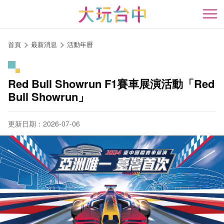
跳
到
開
主
要
首頁
最新消息
活動年曆
內
容
區
Red Bull Showrun F1賽車展演活動「Red
塊
Bull Showrun」
更新日期：2026-07-06