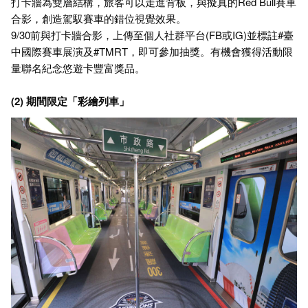
打卡牆為雙層結構，旅客可以走進背板，與擬真的Red Bull賽車
合影，創造駕馭賽車的錯位視覺效果。
9/30前與打卡牆合影，上傳至個人社群平台(FB或IG)並標註#臺
中國際賽車展演及#TMRT，即可參加抽獎。有機會獲得活動限
量聯名紀念悠遊卡豐富獎品。
(2) 期間限定「彩繪列車」