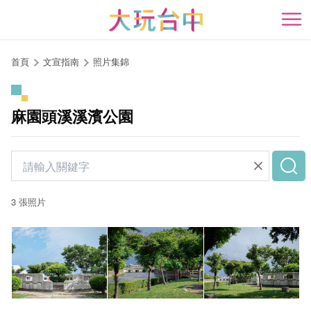
跳
到
開
主
要
首頁
文宣指南
照片集錦
內
容
區
麻園頭溪溪濱公園
塊
3 張照片