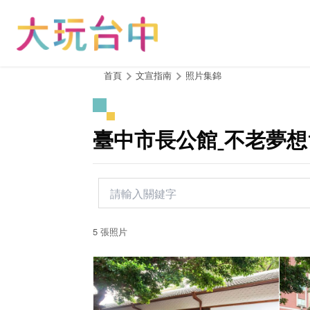
跳
到
主
要
內
:::
首頁
文宣指南
照片集錦
容
區
塊
臺中市長公館ˍ不老夢想1
5 張照片