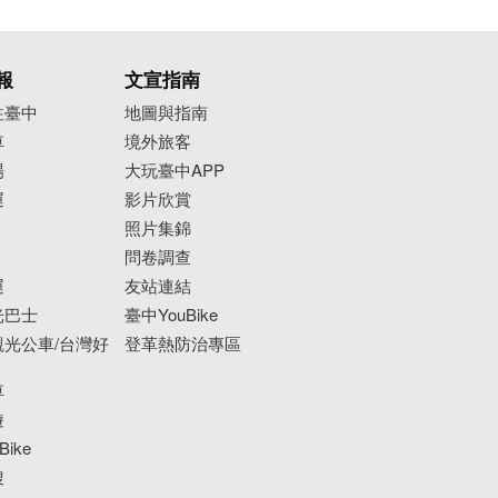
報
文宣指南
往臺中
地圖與指南
車
境外旅客
場
大玩臺中APP
運
影片欣賞
照片集錦
問卷調查
運
友站連結
光巴士
臺中YouBike
光公車/台灣好
登革熱防治專區
車
遊
ike
搜