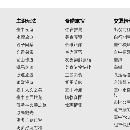
主題玩法
食購旅宿
交通情
臺中夜遊
住宿推薦
出發前
永續旅遊
美食導覽
自行開
親子同樂
低碳旅館
臺中機
文青探索
星光露營
台中捷
登山步道
友善樂齡旅宿
臺鐵
鐵馬之旅
美食購物快搜
高鐵
捷運旅遊
主題美食
長途客
銀髮漫遊
饗用美味
台灣觀
臺中人文之美
臺中特產
臺中市觀
行
臺中會展旅遊
購物商圈
市區公
穆斯林友善之旅
優惠情報
駕車旅
原民觀光
臺中YouB
更多主題旅遊
租車快
更多好玩遊程