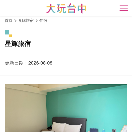
跳
到
開
主
首頁
食購旅宿
住宿
要
內
容
星輝旅宿
區
塊
更新日期：2026-08-08