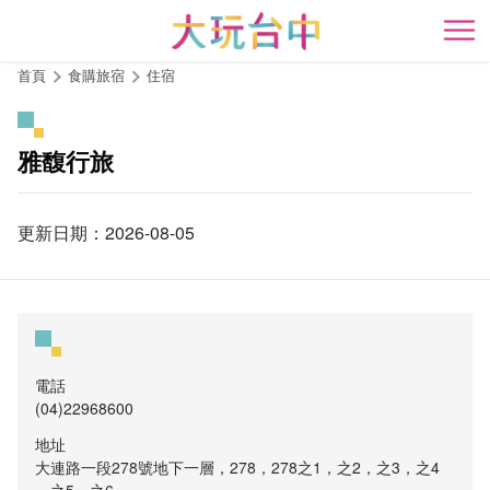
跳
到
開
主
首頁
食購旅宿
住宿
要
內
容
雅馥行旅
區
塊
更新日期：2026-08-05
電話
(04)22968600
地址
大連路一段278號地下一層，278，278之1，之2，之3，之4