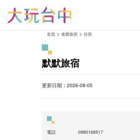
跳
到
主
要
內
:::
首頁
食購旅宿
住宿
容
區
塊
默默旅宿
更新日期：2026-08-05
電話
0980168517