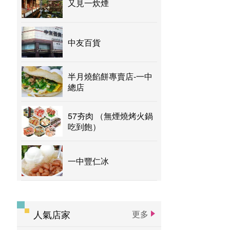
又見一炊煙
中友百貨
半月燒餡餅專賣店-一中
總店
57夯肉 （無煙燒烤火鍋
吃到飽）
一中豐仁冰
人氣店家
更多