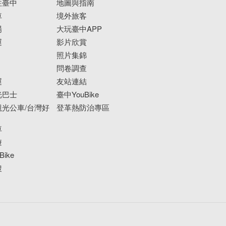
往臺中
地圖與指南
車
境外旅客
場
大玩臺中APP
運
影片欣賞
照片集錦
問卷調查
運
友站連結
光巴士
臺中YouBike
光公車/台灣好
登革熱防治專區
車
遊
ike
搜