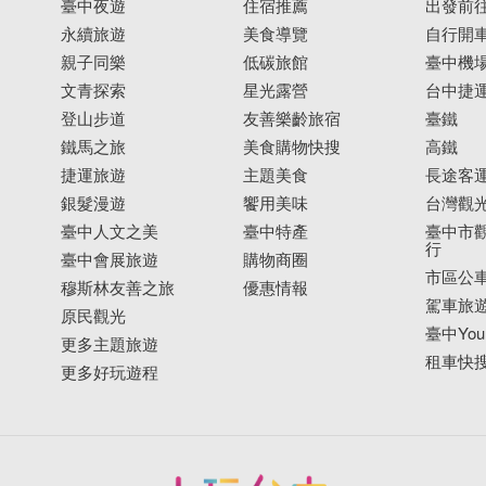
臺中夜遊
住宿推薦
出發前
永續旅遊
美食導覽
自行開
親子同樂
低碳旅館
臺中機
文青探索
星光露營
台中捷
登山步道
友善樂齡旅宿
臺鐵
鐵馬之旅
美食購物快搜
高鐵
捷運旅遊
主題美食
長途客
銀髮漫遊
饗用美味
台灣觀
臺中人文之美
臺中特產
臺中市觀
行
臺中會展旅遊
購物商圈
市區公
穆斯林友善之旅
優惠情報
駕車旅
原民觀光
臺中YouB
更多主題旅遊
租車快
更多好玩遊程