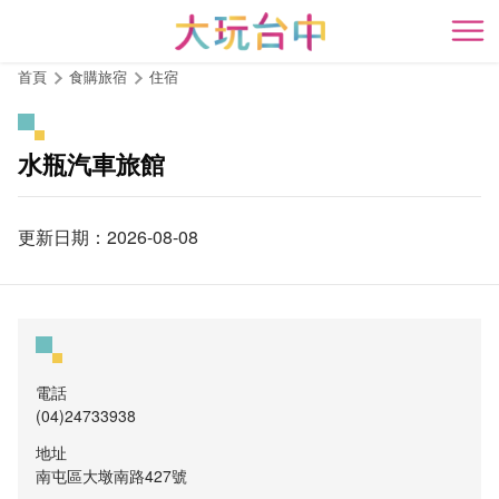
跳
到
開
主
首頁
食購旅宿
住宿
要
內
容
水瓶汽車旅館
區
塊
更新日期：2026-08-08
電話
(04)24733938
地址
南屯區大墩南路427號