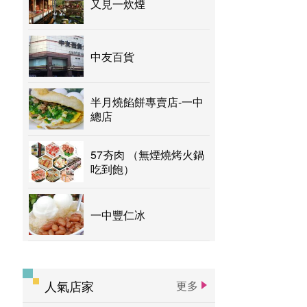
又見一炊煙
中友百貨
半月燒餡餅專賣店-一中
總店
57夯肉 （無煙燒烤火鍋
吃到飽）
一中豐仁冰
人氣店家
更多