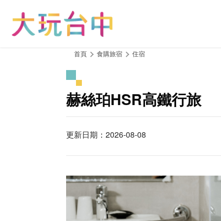
跳
到
主
要
內
:::
首頁
食購旅宿
住宿
容
區
塊
赫絲珀HSR高鐵行旅
更新日期：2026-08-08