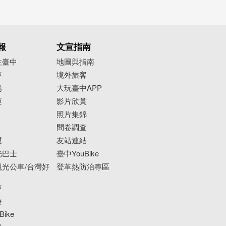
報
文宣指南
往臺中
地圖與指南
車
境外旅客
場
大玩臺中APP
運
影片欣賞
照片集錦
問卷調查
運
友站連結
光巴士
臺中YouBike
光公車/台灣好
登革熱防治專區
車
遊
ike