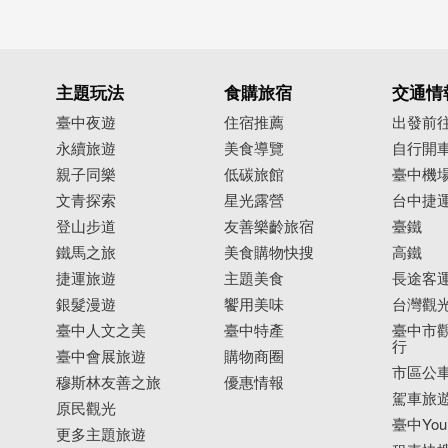
主題玩法
食購旅宿
交通情
臺中夜遊
住宿推薦
出發前
永續旅遊
美食導覽
自行開
親子同樂
低碳旅館
臺中機
文青探索
星光露營
台中捷
登山步道
友善樂齡旅宿
臺鐵
鐵馬之旅
美食購物快搜
高鐵
捷運旅遊
主題美食
長途客
銀髮漫遊
饗用美味
台灣觀
臺中人文之美
臺中特產
臺中市觀
行
臺中會展旅遊
購物商圈
市區公
穆斯林友善之旅
優惠情報
駕車旅
原民觀光
臺中YouB
更多主題旅遊