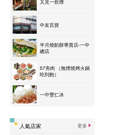
又見一炊煙
中友百貨
半月燒餡餅專賣店-一中
總店
57夯肉 （無煙燒烤火鍋
吃到飽）
一中豐仁冰
人氣店家
更多