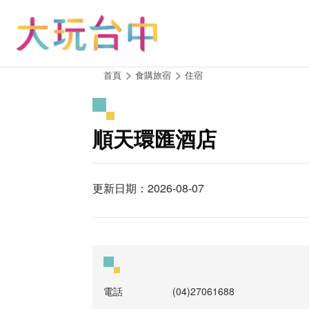
跳
到
主
要
內
:::
首頁
食購旅宿
住宿
容
區
塊
順天環匯酒店
更新日期：2026-08-07
電話
(04)27061688