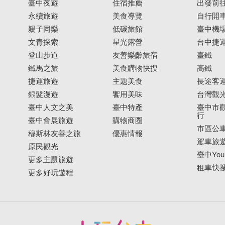
臺中夜遊
住宿推薦
出發前
永續旅遊
美食導覽
自行開
親子同樂
低碳旅館
臺中機
文青探索
星光露營
台中捷
登山步道
友善樂齡旅宿
臺鐵
鐵馬之旅
美食購物快搜
高鐵
捷運旅遊
主題美食
長途客
銀髮漫遊
饗用美味
台灣觀
臺中人文之美
臺中特產
臺中市觀
行
臺中會展旅遊
購物商圈
市區公
穆斯林友善之旅
優惠情報
駕車旅
原民觀光
臺中YouB
更多主題旅遊
租車快
更多好玩遊程