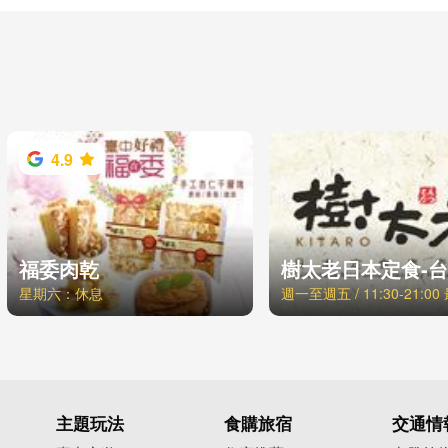
4.9
福委肉乾
星期六：休息
主題玩法
食購旅宿
交通情