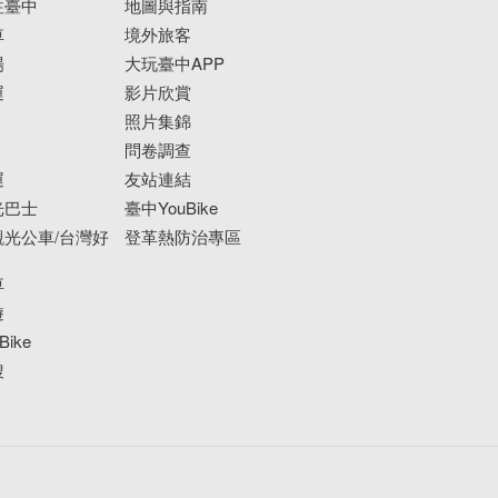
往臺中
地圖與指南
車
境外旅客
場
大玩臺中APP
運
影片欣賞
照片集錦
問卷調查
運
友站連結
光巴士
臺中YouBike
光公車/台灣好
登革熱防治專區
車
遊
ike
搜