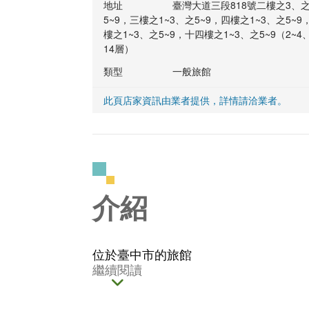
地址
臺灣大道三段​818號二樓之3、
5~9，三樓之1~3、之5~9，四樓之1~3、之5~9
樓之1~3、之5~9，十四樓之1~3、之5~9（2~4
14層）
類型
一般旅館
此頁店家資訊由業者提供，詳情請洽業者。
介紹
位於臺中市的旅館
繼續閱讀