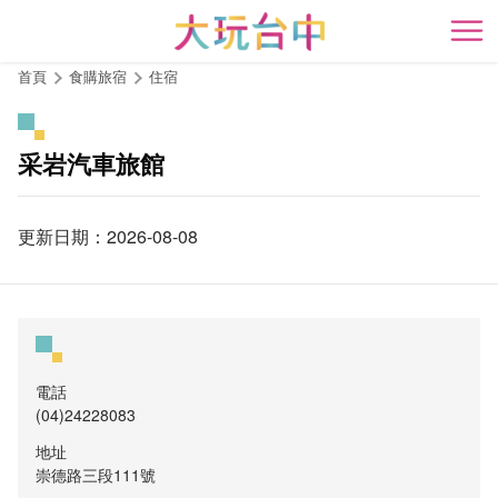
跳
到
開
主
首頁
食購旅宿
住宿
要
內
容
采岩汽車旅館
區
塊
更新日期：2026-08-08
電話
(04)24228083
地址
崇德路三段111號