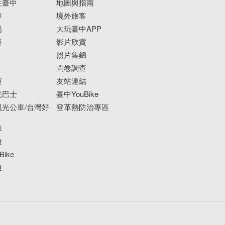
往臺中
地圖與指南
車
境外旅客
場
大玩臺中APP
運
影片欣賞
照片集錦
問卷調查
運
友站連結
光巴士
臺中YouBike
光公車/台灣好
登革熱防治專區
車
遊
ike
搜