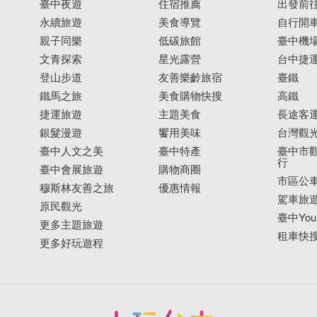
臺中夜遊
住宿推薦
出發前
永續旅遊
美食導覽
自行開
親子同樂
低碳旅館
臺中機
文青探索
星光露營
台中捷
登山步道
友善樂齡旅宿
臺鐵
鐵馬之旅
美食購物快搜
高鐵
捷運旅遊
主題美食
長途客
銀髮漫遊
饗用美味
台灣觀
臺中人文之美
臺中特產
臺中市觀
行
臺中會展旅遊
購物商圈
市區公
穆斯林友善之旅
優惠情報
駕車旅
原民觀光
臺中YouB
更多主題旅遊
租車快
更多好玩遊程