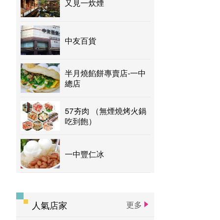
又見一炊煙
中友百貨
半月燒餡餅專賣店-一中
總店
57夯肉 （無煙燒烤火鍋
吃到飽）
一中豐仁冰
人氣店家
更多