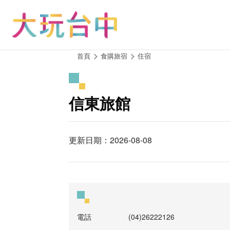
跳
到
主
要
內
:::
首頁
食購旅宿
住宿
容
區
塊
信東旅館
更新日期：2026-08-08
電話
(04)26222126