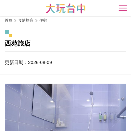
跳
到
開
主
首頁
食購旅宿
住宿
要
內
容
西苑旅店
區
塊
更新日期：2026-08-09