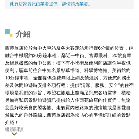
此頁店家資訊由業者提供，詳情請洽業者。
介紹
西苑旅店位於台中火車站及各大客運站步行僅6分鐘的位置，距
離台中機場約30分鐘車程，鄰近一中街、官原眼科、20號倉庫
及綠意盎然的台中公園；樓下有小吃街及便利商店讓你半夜也
便利，驅車前往台中知名景點草悟道、科學博物館、美術館約
10分鐘車程，全館提供免費無限上網及禁煙房，方便您商務出
差及休閒旅遊時安排各項行程；提供”清潔、服務、安全”的住宿
環境是我們的宗旨，希望在旅途上能滿足到您各項需求，櫃枱
另備有私房景點旅遊資訊提供給入住西苑旅店的佳賓們，無論
您是好吃美食的饕客族、走氣質內斂路線的雅痞族或是喜愛自
然風光的戶外路線…西苑旅店都為您貼心的準備好詳細的景點
介紹！
繼續閱讀