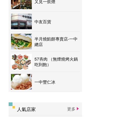
又見一炊煙
中友百貨
半月燒餡餅專賣店-一中
總店
57夯肉 （無煙燒烤火鍋
吃到飽）
一中豐仁冰
人氣店家
更多