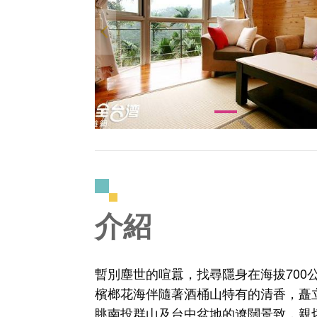
介紹
暫別塵世的喧囂，找尋隱身在海拔70
檳榔花海伴隨著酒桶山特有的清香，矗
眺南投群山及台中盆地的遼闊景致，親