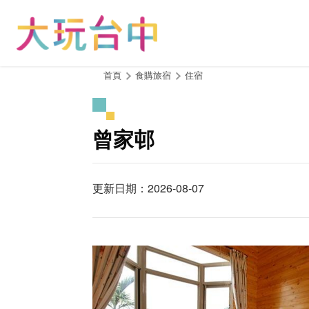
跳
到
主
要
內
:::
首頁
食購旅宿
住宿
容
區
塊
曾家邨
更新日期：2026-08-07