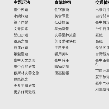
主題玩法
食購旅宿
交通情
臺中夜遊
住宿推薦
出發前
永續旅遊
美食導覽
自行開
親子同樂
低碳旅館
臺中機
文青探索
星光露營
台中捷
登山步道
友善樂齡旅宿
臺鐵
鐵馬之旅
美食購物快搜
高鐵
捷運旅遊
主題美食
長途客
銀髮漫遊
饗用美味
台灣觀
臺中人文之美
臺中特產
臺中市觀
行
臺中會展旅遊
購物商圈
市區公
穆斯林友善之旅
優惠情報
駕車旅
原民觀光
臺中YouB
更多主題旅遊
租車快
更多好玩遊程