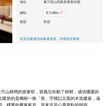
地址
東汴里山田路長青巷30號
網站
官方網站
類型
民宿
此頁店家資訊由業者提供，詳情請洽業者。
0公尺山林間的曾家邨，當風兒吹動了樹稍，成頃擺盪的
立眼前的是獨樹一格「曾」字標記立面的木造建築，遠
切、樸實的農家氣息，原來這是心靈原點的歸宿。