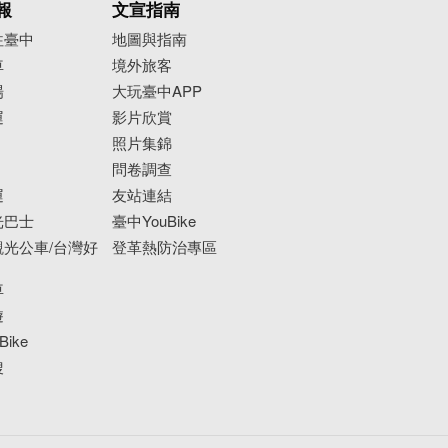
報
文宣指南
往臺中
地圖與指南
車
境外旅客
場
大玩臺中APP
運
影片欣賞
照片集錦
問卷調查
運
友站連結
光巴士
臺中YouBike
光公車/台灣好
登革熱防治專區
車
遊
ike
搜