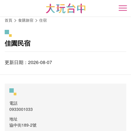
跳
到
開
主
首頁
食購旅宿
住宿
要
內
容
佳園民宿
區
塊
更新日期：2026-08-07
電話
0933001033
地址
協中街189-2號