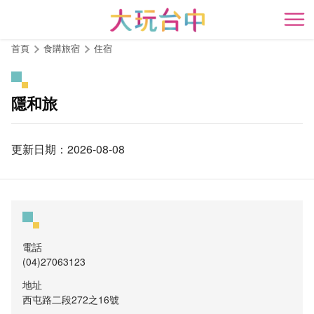
跳
到
開
主
首頁
食購旅宿
住宿
要
內
容
隱和旅
區
塊
更新日期：2026-08-08
電話
(04)27063123
地址
西屯路二段272之16號