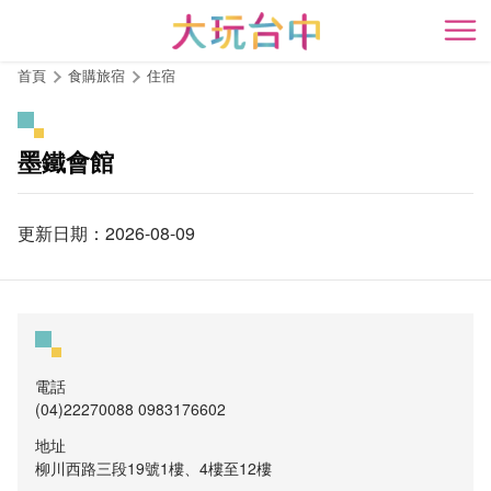
跳
到
開
主
首頁
食購旅宿
住宿
要
內
容
墨鐵會館
區
塊
更新日期：2026-08-09
電話
(04)22270088 0983176602
地址
柳川西路三段19號1樓、4樓至12樓