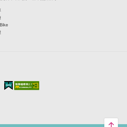
車
遊
ike
搜