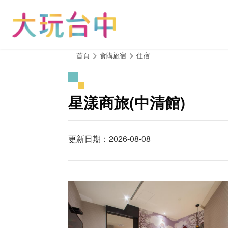
跳
到
主
要
內
:::
首頁
食購旅宿
住宿
容
區
塊
星漾商旅(中清館)
更新日期：2026-08-08