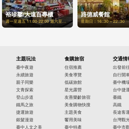
裕珍馨/大遠百專櫃
路德威餐館
週一至週五 11:00-22:00 週六至週日 10:30-22:00
星期日：16::30 – 22::30
主題玩法
食購旅宿
交通情
臺中夜遊
住宿推薦
出發前
永續旅遊
美食導覽
自行開
親子同樂
低碳旅館
臺中機
文青探索
星光露營
台中捷
登山步道
友善樂齡旅宿
臺鐵
鐵馬之旅
美食購物快搜
高鐵
捷運旅遊
主題美食
長途客
銀髮漫遊
饗用美味
台灣觀
臺中人文之美
臺中特產
臺中市觀