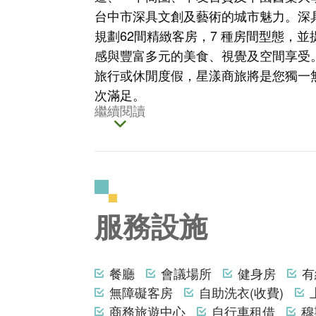
台中市深具文創及藝術的城市魅力。深
規劃62間精緻客房，7 種房間型態，
感與豐富多元的美食、視覺及空間享受
旅行或休閒度假，星漾商旅將是您獨一
次滿足。
繼續閱讀
服務設施
餐廳
會議場所
健身房
有
無障礙客房
自助洗衣(收費)
商務旅遊中心
自行車租借
穆