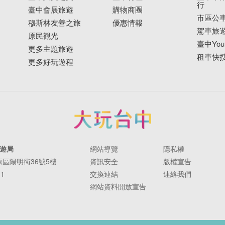
行
臺中會展旅遊
購物商圈
市區公
穆斯林友善之旅
優惠情報
駕車旅
原民觀光
臺中YouB
更多主題旅遊
租車快
更多好玩遊程
遊局
網站導覽
隱私權
豐原區陽明街36號5樓
資訊安全
版權宣告
11
交換連結
連絡我們
網站資料開放宣告