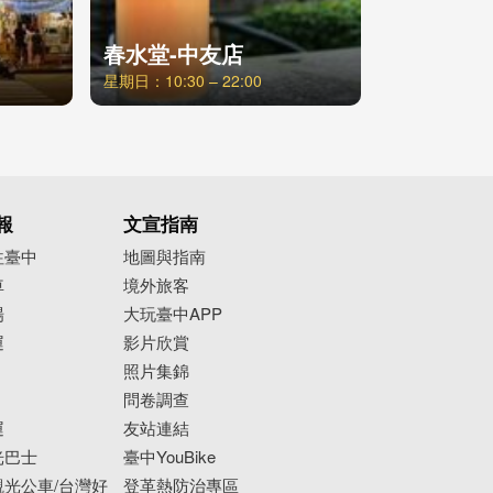
春水堂-中友店
星期日：10:30 – 22:00
報
文宣指南
往臺中
地圖與指南
車
境外旅客
場
大玩臺中APP
運
影片欣賞
照片集錦
問卷調查
運
友站連結
光巴士
臺中YouBike
光公車/台灣好
登革熱防治專區