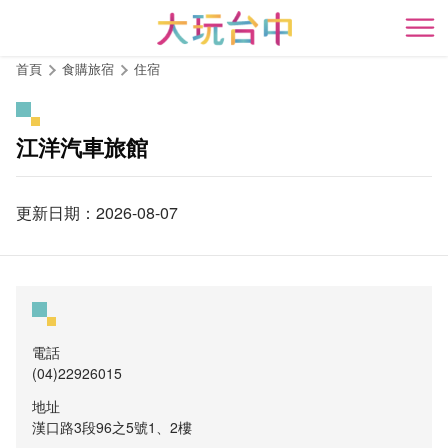
跳
到
開
主
首頁
食購旅宿
住宿
要
內
容
江洋汽車旅館
區
塊
更新日期：2026-08-07
電話
(04)22926015
地址
漢口路3段96之5號1、2樓