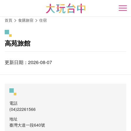
跳
到
開
主
首頁
食購旅宿
住宿
要
內
容
高苑旅館
區
塊
更新日期：2026-08-07
電話
(04)22261566
地址
臺灣大道一段640號