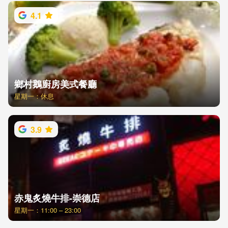
4.1
鄉村鵝廚房美式餐廳
星期一：休息
3.9
赤鬼炙燒牛排-崇德店
星期一：11:00 – 23:00