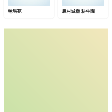
翰馬苑
農村城堡 耕牛園