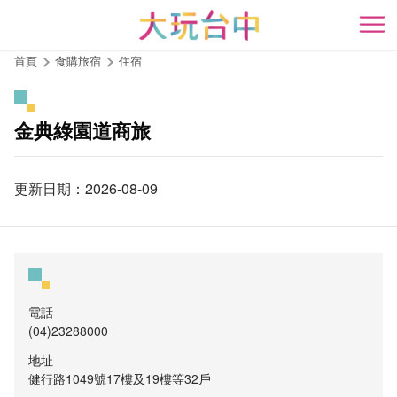
跳
到
開
主
首頁
食購旅宿
住宿
要
內
容
金典綠園道商旅
區
塊
更新日期：2026-08-09
電話
(04)23288000
地址
健行路1049號17樓及19樓等32戶