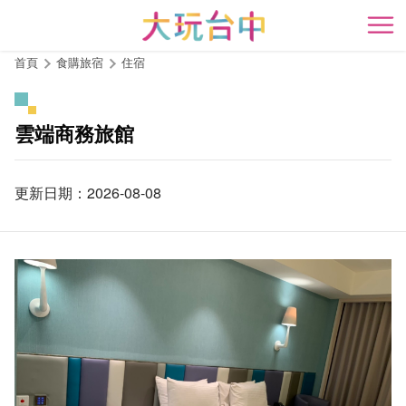
跳
到
開
主
首頁
食購旅宿
住宿
要
內
容
雲端商務旅館
區
塊
更新日期：2026-08-08